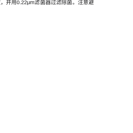
溶液，并用0.22μm滤菌器过滤除菌。注意避