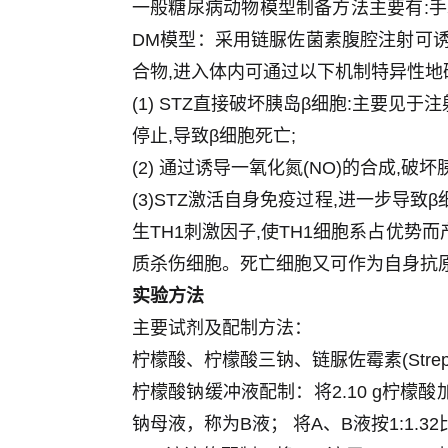
一般糖尿病动物模型制备方法主要有:
DM模型：采用链脲佐菌素腹腔注射可诱发DM，
合物,进入体内可通过以下机制特异性地
(1) STZ直接破坏胰岛β细胞:主要见于
停止,导致β细胞死亡;
(2) 通过诱导一氧化氮(NO)的合成,破坏
(3)STZ激活自身免疫过程,进一步导
生TH1刺激因子,使TH1细胞系占优势而产生
质杀伤细胞。死亡细胞又可作为自身抗原
实验方法
主要试剂及配制方法：
柠檬酸、柠檬酸三钠、链脲佐霉素(Streptoz
柠檬酸钠缓冲液配制：将2.10 g柠檬酸加
钠母液，称为B液； 将A、B液按1:1.32