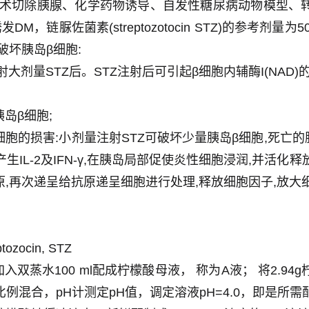
手术切除胰腺、化学药物诱导、自发性糖尿病动物模型、
链脲佐菌素(streptozotocin STZ)的参考剂量为5
破坏胰岛β细胞:
注射大剂量STZ后。STZ注射后可引起β细胞内辅酶I(NA
胰岛β细胞;
致β细胞的损害:小剂量注射STZ可破坏少量胰岛β细胞,死亡
IL-2及IFN-γ,在胰岛局部促使炎性细胞浸润,并活化释放IL-
,再次递呈给抗原递呈细胞进行处理,释放细胞因子,放大细
ocin, STZ
入双蒸水100 ml配成柠檬酸母液， 称为A液； 将2.94
比例混合，pH计测定pH值，调定溶液pH=4.0，即是所需配制