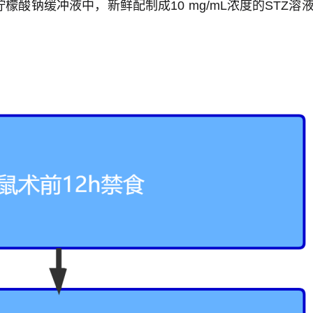
l/L柠檬酸钠缓冲液中，新鲜配制成10 mg/mL浓度的STZ