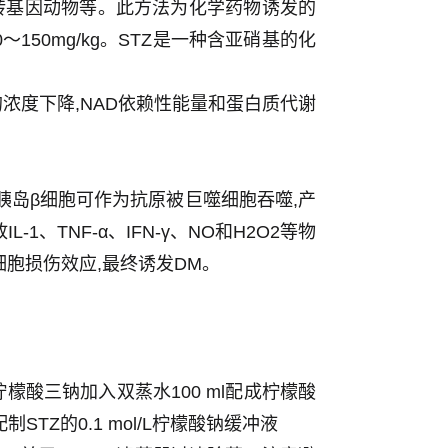
转基因动物等。此方法为化学药物诱发的
0～150mg/kg。STZ是一种含亚硝基的化
D)的浓度下降,NAD依赖性能量和蛋白质代谢
的胰岛β细胞可作为抗原被巨噬细胞吞噬,产
1、TNF-α、IFN-γ、NO和H2O2等物
胞损伤效应,最终诱发DM。
g柠檬酸三钠加入双蒸水100 ml配成柠檬酸
STZ的0.1 mol/L柠檬酸钠缓冲液