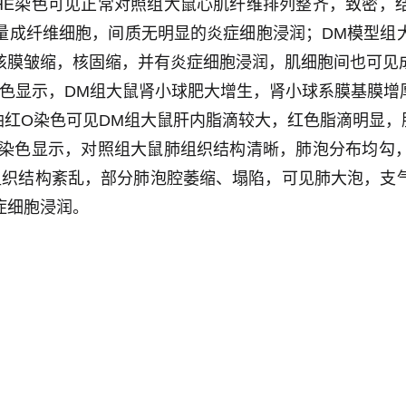
经HE染色可见正常对照组大鼠心肌纤维排列整齐，致密，
量成纤维细胞，间质无明显的炎症细胞浸润；DM模型组
核膜皱缩，核固缩，并有炎症细胞浸润，肌细胞间也可见
E染色显示，DM组大鼠肾小球肥大增生，肾小球系膜基膜
油红O染色可见DM组大鼠肝内脂滴较大，红色脂滴明显
HE染色显示，对照组大鼠肺组织结构清晰，肺泡分布均勾
组织结构紊乱，部分肺泡腔萎缩、塌陷，可见肺大泡，支
症细胞浸润。