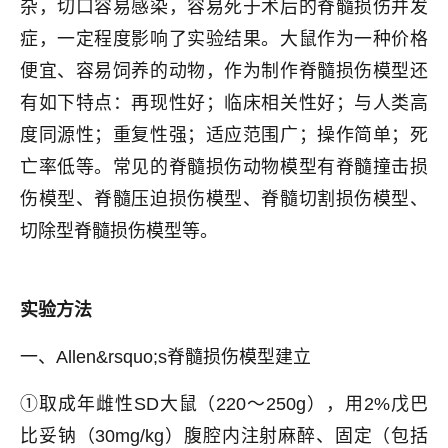
杂，切口容易感染，容易死于术后的脊髓损伤并发
症，一定程度影响了实验结果。大鼠作为一种价格
便宜、容易饲养的动物，作为制作脊髓损伤模型还
有如下特点：再现性好；临床相关性好；与人类高
度同源性；重复性强；适应范围广；操作简单；死
亡率低等。常见的脊髓损伤动物模型有脊髓撞击损
伤模型、脊髓压迫损伤模型、脊髓切割损伤模型、
切除型脊髓损伤模型等。
实验方法
一、Allen&rsquo;s脊髓损伤模型建立
①取成年雌性SD大鼠（220～250g），用2%戊巴
比妥钠（30mg/kg）腹腔内注射麻醉、固定（包括