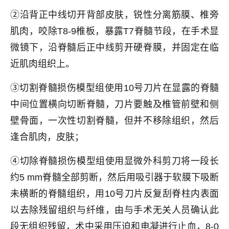
②沿背正中线切开背部皮肤，锐性分离筋膜、椎旁
肌肉，咬除T8-9椎板，暴露T7脊髓节段，在手术显
微镜下，沿脊髓后正中线剪开硬脊膜，并固定在临
近肌肉组织上。
③切割脊髓损伤模型组使用10号刀片在显露的脊髓
中间位置横向切断脊髓，刀片要触及椎管前壁和侧
壁骨面，一次性切割脊髓，但并不移除组织，然后
逢合肌肉，皮肤；
④切除脊髓损伤模型组使用显微外科剪刀将一段长
约5 mm脊髓全部剪断，然后用吸引器于软膜下吸断
未横断的脊髓组织，用10号刀片反复刮脊柱内表面
以去除残留组织与纤维，由与手术无关人员确认此
段无组织残留，术中采用压迫和电凝进行止血，8-0