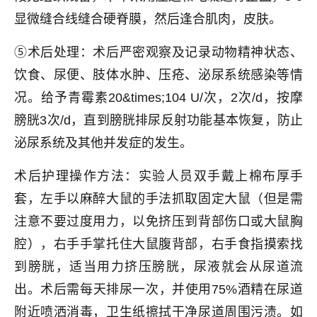
显微缝合线缝合硬脊膜，然后逢合肌肉，皮肤。
⑤术后处理：术后严密观察及记录动物精神状态、
饮食、尿便、肢体水肿、压疮、泌尿系统感染等情
况。给予青霉素20&times;104 U/次，2次/d，按摩
膀胱3次/d，直到膀胱排尿反射功能基本恢复，防止
泌尿系统及其他并发症的发生。
术后护理操作方法：实验人员双手戴上棉布厚手
套，左手以麻醉大鼠的手法抓取固定大鼠（但是需
注意不要过度用力，以免挤压到背部伤口或大鼠胸
腔），右手手掌托住大鼠腹背部，右手食指摸索找
到膀胱，适当用力挤压膀胱，尿液就会从尿道流
出。术后需每天排尿一次，并使用75%酒精在尿道
附近喷洒消毒，卫生纸擦拭干净尿道周围污渍。如