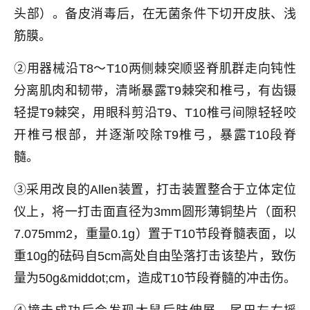
头部）。备皮消毒后，在无菌条件下切开皮肤、浅
筋膜。
②用器械沿T8～T10两侧棘突顺竖脊肌群走向钝性
分离肌肉和韧带，清晰暴露T9棘突和椎弓，有齿镊
轻提T9棘突，用眼科剪沿T9、T10椎弓间隙轻轻咬
开椎弓根部，并逐渐咬除T9椎弓，暴露T10段脊
髓。
③采用改良的Allen装置，打击装置整合于立体定位
仪上，将一打击面直径为3mm圆形薄铜垫片（面积
7.075mm2，重量0.1g）置于T10节段脊髓表面，以
重10g的砝码自5cm高处自由坠落打击该垫片，致伤
量为50g&middot;cm，造成T10节段脊髓的冲击伤。