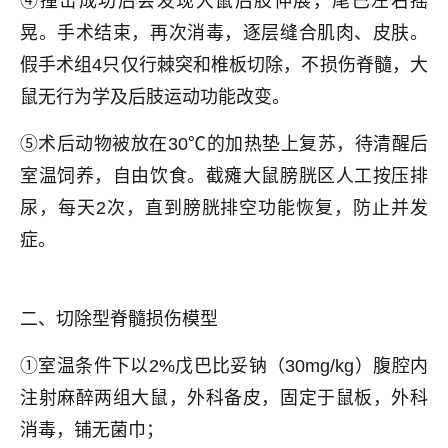
④撞击成功后会发现大鼠后肢伸展，尾巴左右摇
晃。手术结束，再次消毒，逐层缝合肌肉、皮肤。
假手术组4只仅行棘突和椎板切除，不损伤脊髓，大
鼠无行为学及后肢运动功能改变。
⑤术后动物被放在30℃的加热垫上复苏，待清醒后
室温饲养，自由饮食。截瘫大鼠膀胱区人工按压排
尿，每天2次，直到膀胱排空功能恢复，防止并发
症。
二、切除型脊髓损伤模型
①室温条件下以2%戊巴比妥钠（30mg/kg）腹腔内
注射麻醉两组大鼠，外科备皮，固定于鼠板，外科
消毒，铺无菌巾；