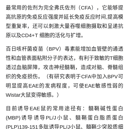
最常用的佐剂为完全弗氏佐剂（CFA），它能够提
高抗原的免疫反应强度并延长免疫反应时间,提高模
型重复率，还可以刺激大量吞噬细胞摄取和呈递抗
原以及CD4+T 细胞的活化与扩增。
百日咳杆菌疫苗（BPV）毒素能增加血管壁的通透
性和血管表面粘附分子的表达，有利于致敏的T细胞
透过血脑屏障，攻击神经髓鞘，造成对脑、脊髓组
织的免疫损伤。（有研究表明于CFA中加入BPV可
明显提高EAE的发病程度，可使EAE敏感性弱的
Wistar大鼠变得敏感。）
目前诱导EAE鼠的常用途径有：髓鞘碱性蛋白
(MBP)诱导诱导PL/J小鼠、髓鞘蛋白脂质蛋白
(PLP)139-151多肽诱导PL/J小鼠、髓鞘少突胶质细